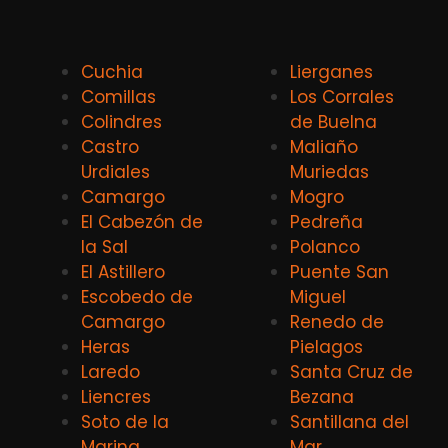
Cuchia
Lierganes
Comillas
Los Corrales
Colindres
de Buelna
Castro
Maliaño
Urdiales
Muriedas
Camargo
Mogro
El Cabezón de
Pedreña
la Sal
Polanco
El Astillero
Puente San
Escobedo de
Miguel
Camargo
Renedo de
Heras
Pielagos
Laredo
Santa Cruz de
Liencres
Bezana
Soto de la
Santillana del
Marina
Mar