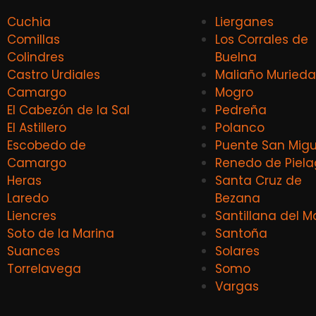
Cuchia
Lierganes
Comillas
Los Corrales de
Colindres
Buelna
Castro Urdiales
Maliaño Murieda
Camargo
Mogro
El Cabezón de la Sal
Pedreña
El Astillero
Polanco
Escobedo de
Puente San Migu
Camargo
Renedo de Piel
Heras
Santa Cruz de
Laredo
Bezana
Liencres
Santillana del M
Soto de la Marina
Santoña
Suances
Solares
Torrelavega
Somo
Vargas