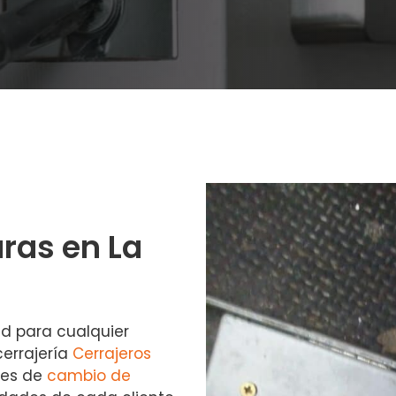
ras en La
ad para cualquier
cerrajería
Cerrajeros
les de
cambio de