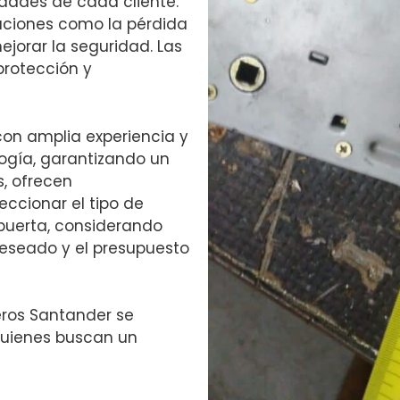
dades de cada cliente.
uaciones como la pérdida
ejorar la seguridad. Las
rotección y
con amplia experiencia y
logía, garantizando un
s, ofrecen
ccionar el tipo de
uerta, considerando
deseado y el presupuesto
jeros Santander se
quienes buscan un