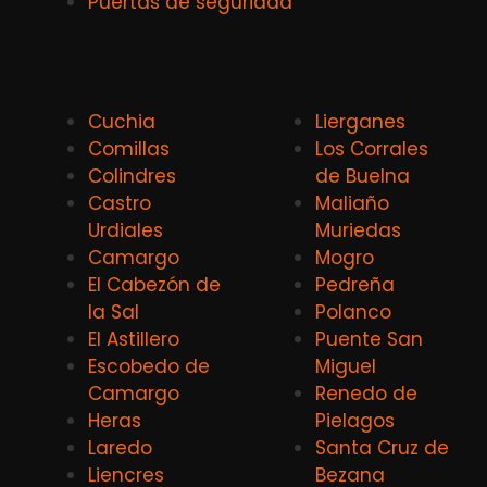
Puertas de seguridad
Cuchia
Lierganes
Comillas
Los Corrales
Colindres
de Buelna
Castro
Maliaño
Urdiales
Muriedas
Camargo
Mogro
El Cabezón de
Pedreña
la Sal
Polanco
El Astillero
Puente San
Escobedo de
Miguel
Camargo
Renedo de
Heras
Pielagos
Laredo
Santa Cruz de
Liencres
Bezana