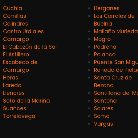
Cuchia
Lierganes
Comillas
Los Corrales de
Colindres
Buelna
Castro Urdiales
Maliaño Murieda
Camargo
Mogro
El Cabezón de la Sal
Pedreña
El Astillero
Polanco
Escobedo de
Puente San Migu
Camargo
Renedo de Piel
Heras
Santa Cruz de
Laredo
Bezana
Liencres
Santillana del M
Soto de la Marina
Santoña
Suances
Solares
Torrelavega
Somo
Vargas