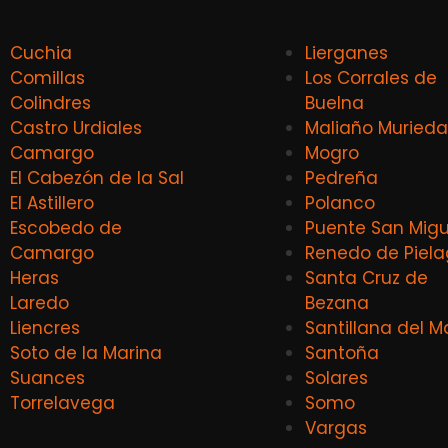
Cuchia
Lierganes
Comillas
Los Corrales de
Colindres
Buelna
Castro Urdiales
Maliaño Murieda
Camargo
Mogro
El Cabezón de la Sal
Pedreña
El Astillero
Polanco
Escobedo de
Puente San Migu
Camargo
Renedo de Piel
Heras
Santa Cruz de
Laredo
Bezana
Liencres
Santillana del M
Soto de la Marina
Santoña
Suances
Solares
Torrelavega
Somo
Vargas