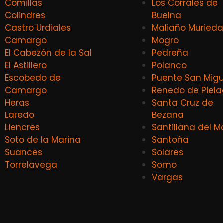
Comillas
Los Corrales de
Colindres
Buelna
Castro Urdiales
Maliaño Murieda
Camargo
Mogro
El Cabezón de la Sal
Pedreña
El Astillero
Polanco
Escobedo de
Puente San Migu
Camargo
Renedo de Piel
Heras
Santa Cruz de
Laredo
Bezana
Liencres
Santillana del M
Soto de la Marina
Santoña
Suances
Solares
Torrelavega
Somo
Vargas