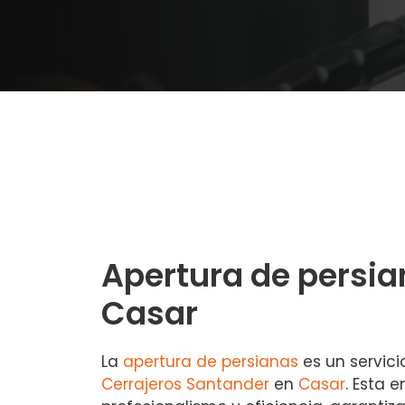
Apertura de persia
Casar
La
apertura de persianas
es un servici
Cerrajeros Santander
en
Casar
. Esta 