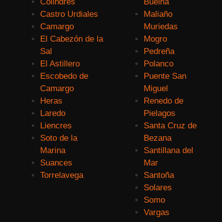
Colindres
Buelna
Castro Urdiales
Maliaño
Camargo
Muriedas
El Cabezón de la
Mogro
Sal
Pedreña
El Astillero
Polanco
Escobedo de
Puente San
Camargo
Miguel
Heras
Renedo de
Laredo
Pielagos
Liencres
Santa Cruz de
Soto de la
Bezana
Marina
Santillana del
Suances
Mar
Torrelavega
Santoña
Solares
Somo
Vargas