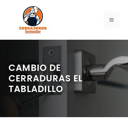
Saltar
al
contenido
MENÚ
CAMBIO DE
CERRADURAS EL
TABLADILLO