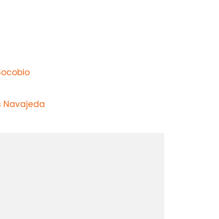
Socobio
s Navajeda