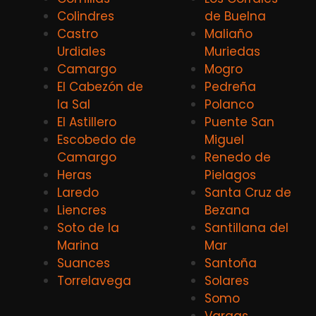
Colindres
de Buelna
Castro
Maliaño
Urdiales
Muriedas
Camargo
Mogro
El Cabezón de
Pedreña
la Sal
Polanco
El Astillero
Puente San
Escobedo de
Miguel
Camargo
Renedo de
Heras
Pielagos
Laredo
Santa Cruz de
Liencres
Bezana
Soto de la
Santillana del
Marina
Mar
Suances
Santoña
Torrelavega
Solares
Somo
Vargas