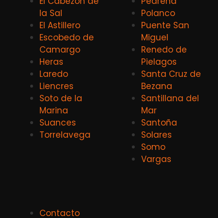
El Cabezón de
Pedreña
la Sal
Polanco
El Astillero
Puente San
Escobedo de
Miguel
Camargo
Renedo de
Heras
Pielagos
Laredo
Santa Cruz de
Liencres
Bezana
Soto de la
Santillana del
Marina
Mar
Suances
Santoña
Torrelavega
Solares
Somo
Vargas
Contacto