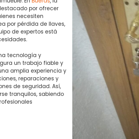
inmueble. En
Bueras
, la
estacado por ofrecer
uienes necesiten
ea por pérdida de llaves,
uipo de expertos está
cesidades.
ma tecnología y
gura un trabajo fiable y
una amplia experiencia y
ciones, reparaciones y
nes de seguridad. Así,
rse tranquilos, sabiendo
rofesionales