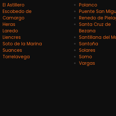
El Astillero
Polanco
Escobedo de
Puente San Migu
Camargo
Renedo de Piel
Heras
Santa Cruz de
Laredo
Bezana
Liencres
Santillana del M
Soto de la Marina
Santoña
Suances
Solares
Torrelavega
Somo
Vargas