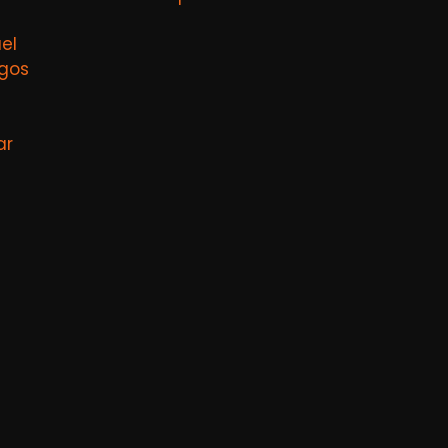
el
agos
ar