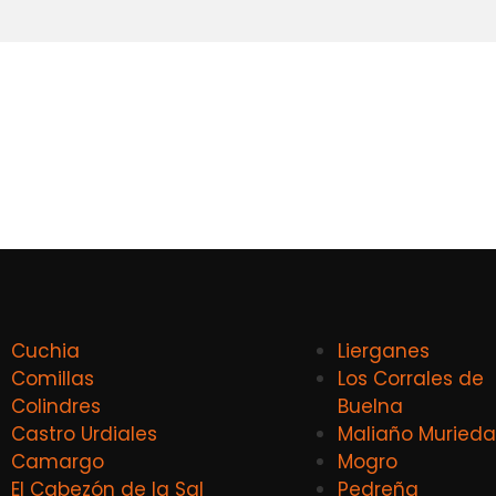
Cuchia
Lierganes
Comillas
Los Corrales de
Colindres
Buelna
Castro Urdiales
Maliaño Murieda
Camargo
Mogro
El Cabezón de la Sal
Pedreña