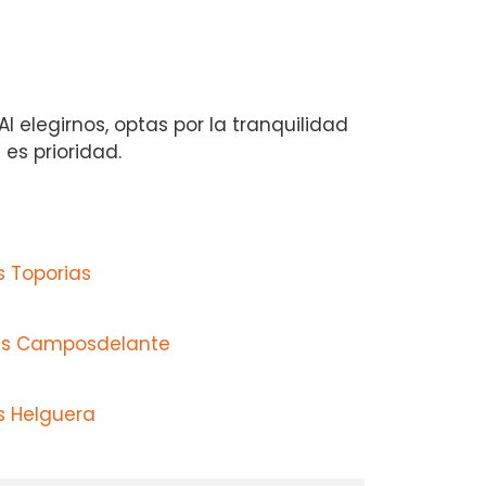
l elegirnos, optas por la tranquilidad
es prioridad.
s Toporias
as Camposdelante
s Helguera