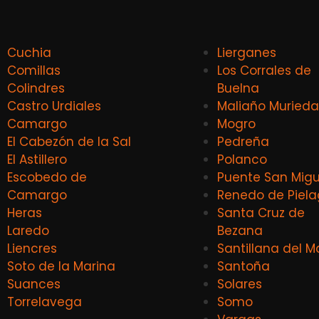
Cuchia
Lierganes
Comillas
Los Corrales de
Colindres
Buelna
Castro Urdiales
Maliaño Murieda
Camargo
Mogro
El Cabezón de la Sal
Pedreña
El Astillero
Polanco
Escobedo de
Puente San Migu
Camargo
Renedo de Piel
Heras
Santa Cruz de
Laredo
Bezana
Liencres
Santillana del M
Soto de la Marina
Santoña
Suances
Solares
Torrelavega
Somo