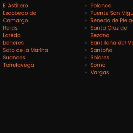
El Astillero
Polanco
Escobedo de
Puente San Migu
Camargo
Renedo de Piel
Heras
Santa Cruz de
Laredo
Bezana
Liencres
Santillana del M
Soto de la Marina
Santoña
Suances
Solares
Torrelavega
Somo
Vargas