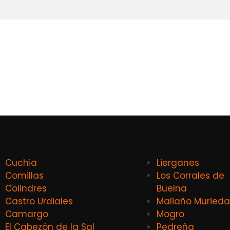
Cuchia
Lierganes
Comillas
Los Corrales de
Colindres
Buelna
Castro Urdiales
Maliaño Murieda
Camargo
Mogro
El Cabezón de la Sal
Pedreña