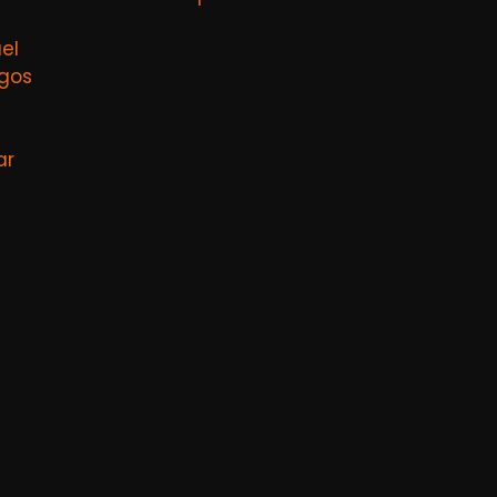
el
agos
ar