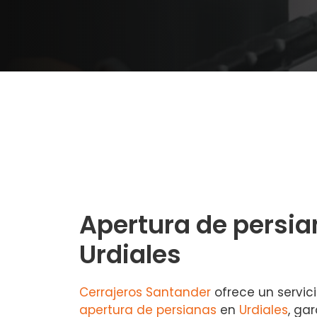
Apertura de persia
Urdiales
Cerrajeros Santander
ofrece un servici
apertura de persianas
en
Urdiales
, ga