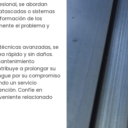
esional, se abordan
 atascadas o sistemas
 formación de los
amente el problema y
técnicas avanzadas, se
a rápido y sin daños.
mantenimiento
tribuye a prolongar su
tingue por su compromiso
endo un servicio
ención. Confíe en
nveniente relacionado