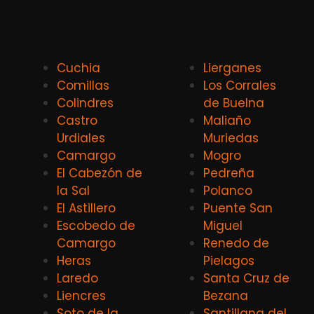
Cuchia
Lierganes
Comillas
Los Corrales
Colindres
de Buelna
Castro
Maliaño
Urdiales
Muriedas
Camargo
Mogro
El Cabezón de
Pedreña
la Sal
Polanco
El Astillero
Puente San
Escobedo de
Miguel
Camargo
Renedo de
Heras
Pielagos
Laredo
Santa Cruz de
Liencres
Bezana
Soto de la
Santillana del