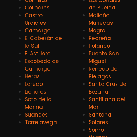
Comillas
Los Corrales
Colindres
de Buelna
Castro
Maliaño
Urdiales
Muriedas
Camargo
Mogro
El Cabezón de
Pedreña
la Sal
Polanco
El Astillero
Puente San
Escobedo de
Miguel
Camargo
Renedo de
Heras
Pielagos
Laredo
Santa Cruz de
Liencres
Bezana
Soto de la
Santillana del
Marina
Mar
Suances
Santoña
Torrelavega
Solares
Somo