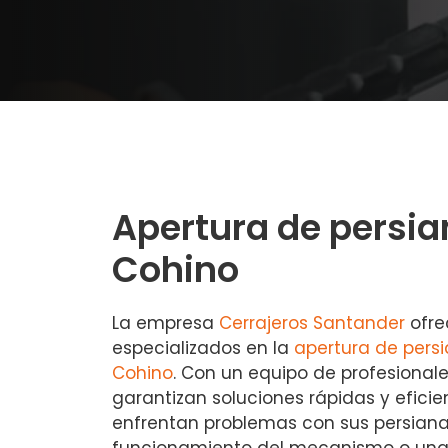
Apertura de persia
Cohino
La empresa
Cerrajeros Santander
ofre
especializados en la
apertura de pers
Cohino
. Con un equipo de profesional
garantizan soluciones rápidas y efici
enfrentan problemas con sus persiana
funcionamiento del mecanismo o una 