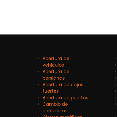
Apertura de
vehiculos
Apertura de
persianas
Apertura de cajas
fuertes
Apertura de puertas
Cambio de
cerraduras