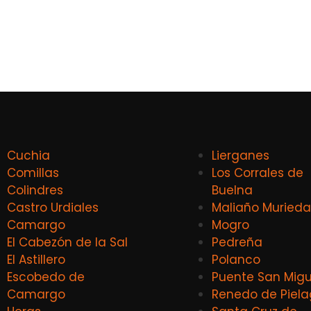
Cuchia
Lierganes
Comillas
Los Corrales de
Colindres
Buelna
Castro Urdiales
Maliaño Murieda
Camargo
Mogro
El Cabezón de la Sal
Pedreña
El Astillero
Polanco
Escobedo de
Puente San Migu
Camargo
Renedo de Piel