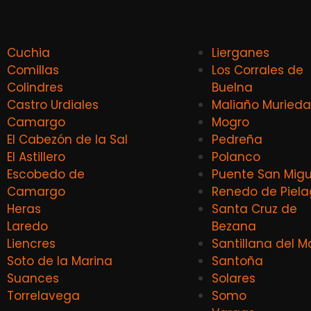
Cuchia
Lierganes
Comillas
Los Corrales de
Colindres
Buelna
Castro Urdiales
Maliaño Murieda
Camargo
Mogro
El Cabezón de la Sal
Pedreña
El Astillero
Polanco
Escobedo de
Puente San Migu
Camargo
Renedo de Piel
Heras
Santa Cruz de
Laredo
Bezana
Liencres
Santillana del M
Soto de la Marina
Santoña
Suances
Solares
Torrelavega
Somo