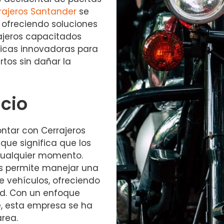
rajeros Santander
se
, ofreciendo soluciones
rajeros capacitados
nicas innovadoras para
rtos sin dañar la
icio
ontar con Cerrajeros
 que significa que los
 cualquier momento.
es permite manejar una
vehículos, ofreciendo
dad. Con un enfoque
e, esta empresa se ha
rea.