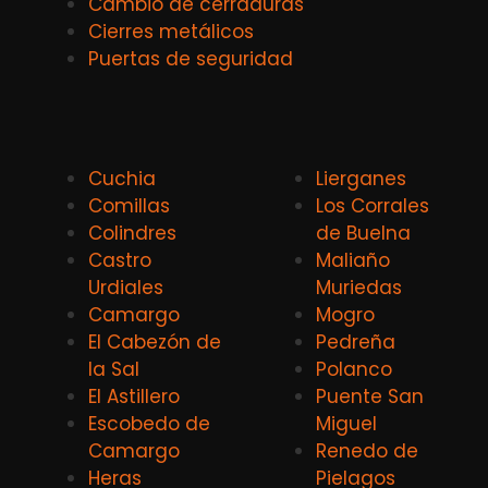
Cambio de cerraduras
Cierres metálicos
Puertas de seguridad
Cuchia
Lierganes
Comillas
Los Corrales
Colindres
de Buelna
Castro
Maliaño
Urdiales
Muriedas
Camargo
Mogro
El Cabezón de
Pedreña
la Sal
Polanco
El Astillero
Puente San
Escobedo de
Miguel
Camargo
Renedo de
Heras
Pielagos