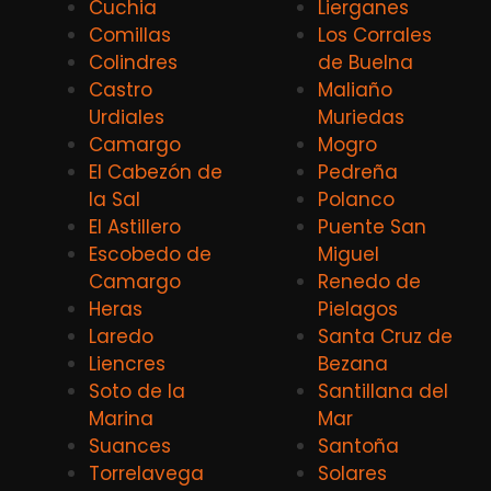
Cuchia
Lierganes
Comillas
Los Corrales
Colindres
de Buelna
Castro
Maliaño
Urdiales
Muriedas
Camargo
Mogro
El Cabezón de
Pedreña
la Sal
Polanco
El Astillero
Puente San
Escobedo de
Miguel
Camargo
Renedo de
Heras
Pielagos
Laredo
Santa Cruz de
Liencres
Bezana
Soto de la
Santillana del
Marina
Mar
Suances
Santoña
Torrelavega
Solares