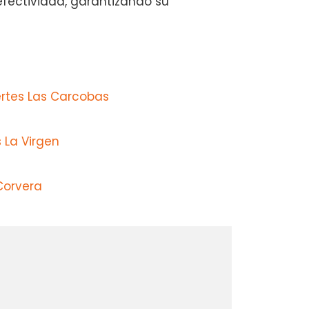
 efectividad, garantizando su
ertes Las Carcobas
 La Virgen
Corvera