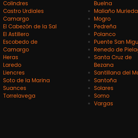
Colindres
Buelna
Castro Urdiales
Maliaño Murieda
Camargo
Mogro
El Cabezón de la Sal
Pedreña
El Astillero
Polanco
Escobedo de
Puente San Migu
Camargo
Renedo de Piel
Heras
Santa Cruz de
Laredo
Bezana
Liencres
Santillana del M
Soto de la Marina
Santoña
Suances
Solares
Torrelavega
Somo
Vargas