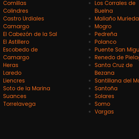
Comillas
Los Corrales de
Colindres
Buelna
Castro Urdiales
Maliaño Murieda
Camargo
Mogro
El Cabezón de la Sal
Pedreña
El Astillero
Polanco
Escobedo de
Puente San Migu
Camargo
Renedo de Piel
Heras
Santa Cruz de
Laredo
Bezana
Liencres
Santillana del M
Soto de la Marina
Santoña
Suances
Solares
Torrelavega
Somo
Vargas