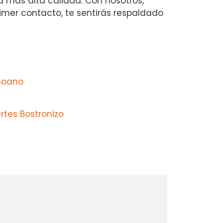
la más alta calidad. Con nosotros,
rimer contacto, te sentirás respaldado
Soano
rtes Bostronizo