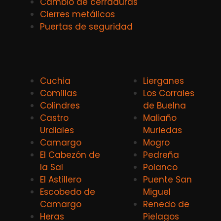
Cambio de cerraduras
Cierres metálicos
Puertas de seguridad
Cuchia
Lierganes
Comillas
Los Corrales
Colindres
de Buelna
Castro
Maliaño
Urdiales
Muriedas
Camargo
Mogro
El Cabezón de
Pedreña
la Sal
Polanco
El Astillero
Puente San
Escobedo de
Miguel
Camargo
Renedo de
Heras
Pielagos