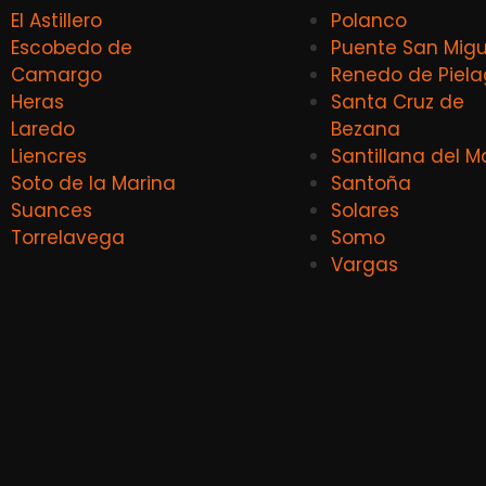
El Astillero
Polanco
Escobedo de
Puente San Migu
Camargo
Renedo de Piel
Heras
Santa Cruz de
Laredo
Bezana
Liencres
Santillana del M
Soto de la Marina
Santoña
Suances
Solares
Torrelavega
Somo
Vargas