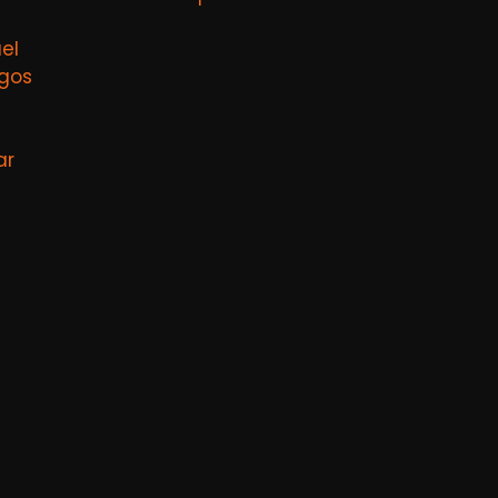
el
agos
ar