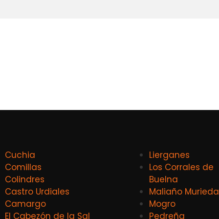
Cuchia
Lierganes
Comillas
Los Corrales de
Colindres
Buelna
Castro Urdiales
Maliaño Murieda
Camargo
Mogro
El Cabezón de la Sal
Pedreña