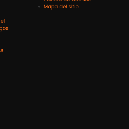
Mapa del sitio
el
agos
ar