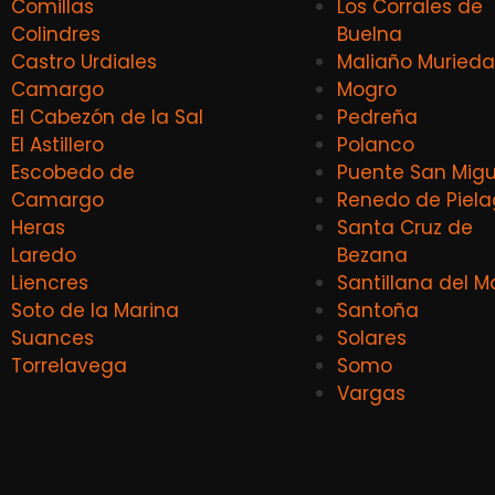
Comillas
Los Corrales de
Colindres
Buelna
Castro Urdiales
Maliaño Murieda
Camargo
Mogro
El Cabezón de la Sal
Pedreña
El Astillero
Polanco
Escobedo de
Puente San Migu
Camargo
Renedo de Piel
Heras
Santa Cruz de
Laredo
Bezana
Liencres
Santillana del M
Soto de la Marina
Santoña
Suances
Solares
Torrelavega
Somo
Vargas