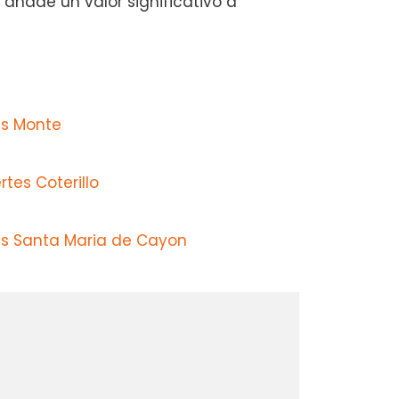
 añade un valor significativo a
s Monte
tes Coterillo
s Santa Maria de Cayon