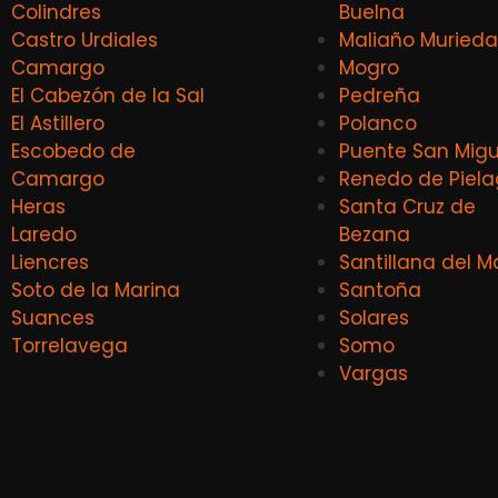
Colindres
Buelna
Castro Urdiales
Maliaño Murieda
Camargo
Mogro
El Cabezón de la Sal
Pedreña
El Astillero
Polanco
Escobedo de
Puente San Migu
Camargo
Renedo de Piel
Heras
Santa Cruz de
Laredo
Bezana
Liencres
Santillana del M
Soto de la Marina
Santoña
Suances
Solares
Torrelavega
Somo
Vargas