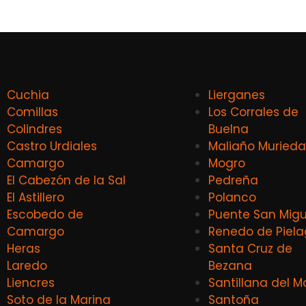
Cuchia
Lierganes
Comillas
Los Corrales de
Colindres
Buelna
Castro Urdiales
Maliaño Murieda
Camargo
Mogro
El Cabezón de la Sal
Pedreña
El Astillero
Polanco
Escobedo de
Puente San Migu
Camargo
Renedo de Piel
Heras
Santa Cruz de
Laredo
Bezana
Liencres
Santillana del M
Soto de la Marina
Santoña