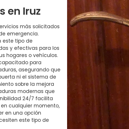
 en Iruz
ervicios más solicitados
 de emergencia.
 este tipo de
das y efectivas para los
us hogares o vehículos.
 capacitado para
aduras, asegurando que
puerta ni el sistema de
iento sobre la mejora
rraduras modernas que
ibilidad 24/7 facilita
a en cualquier momento,
er en una opción
cesiten este tipo de