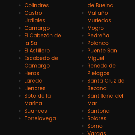
Colindres
de Buelna
Castro
Maliaño
Urdiales
Muriedas
Camargo
Mogro
El Cabezón de
Pedreña
la Sal
Polanco
El Astillero
Puente San
Escobedo de
Miguel
Camargo
Renedo de
Heras
Pielagos
Laredo
Santa Cruz de
Liencres
Bezana
Soto de la
Santillana del
Marina
Mar
Suances
Santoña
Torrelavega
Solares
Somo
Vargas