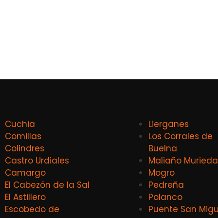
Cuchia
Lierganes
Comillas
Los Corrales de
Colindres
Buelna
Castro Urdiales
Maliaño Murieda
Camargo
Mogro
El Cabezón de la Sal
Pedreña
El Astillero
Polanco
Escobedo de
Puente San Migu