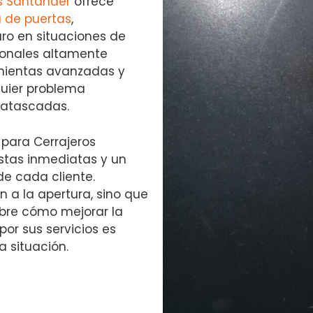
s Santander
ofrece
a de puertas
,
ro en situaciones de
ionales altamente
amientas avanzadas y
quier problema
 atascadas.
 para Cerrajeros
stas inmediatas y un
e cada cliente.
n a la apertura, sino que
bre cómo mejorar la
por sus servicios es
a situación.