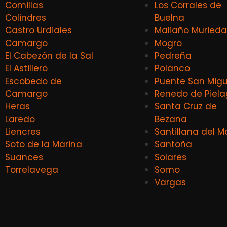
Comillas
Los Corrales de
Colindres
Buelna
Castro Urdiales
Maliaño Murieda
Camargo
Mogro
El Cabezón de la Sal
Pedreña
El Astillero
Polanco
Escobedo de
Puente San Migu
Camargo
Renedo de Piel
Heras
Santa Cruz de
Laredo
Bezana
Liencres
Santillana del M
Soto de la Marina
Santoña
Suances
Solares
Torrelavega
Somo
Vargas