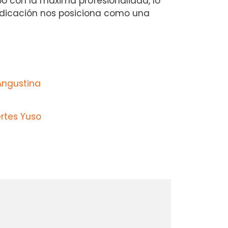
bo con la máxima profesionalidad, lo
dedicación nos posiciona como una
Angustina
rtes Yuso