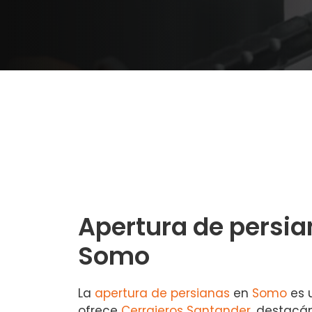
Apertura de persia
Somo
La
apertura de persianas
en
Somo
es u
ofrece
Cerrajeros Santander
, destacá