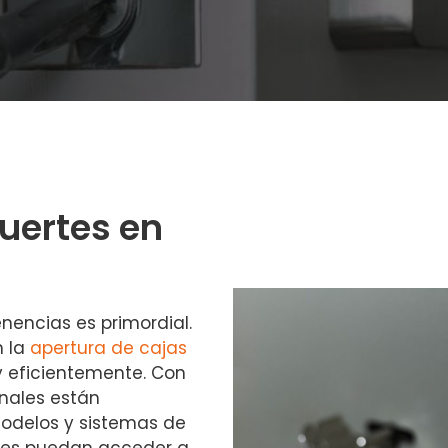
fuertes en
enencias es primordial.
n la
apertura de cajas
 y eficientemente. Con
onales están
odelos y sistemas de
ntes puedan acceder a