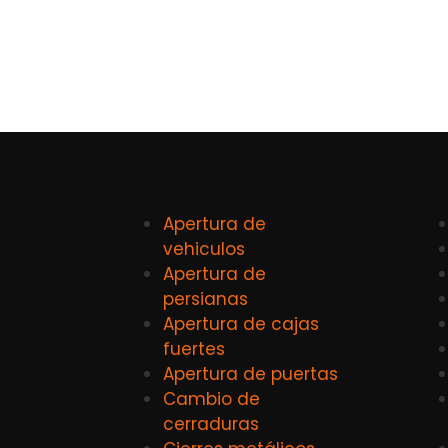
Apertura de
vehiculos
Apertura de
persianas
Apertura de cajas
fuertes
Apertura de puertas
Cambio de
cerraduras