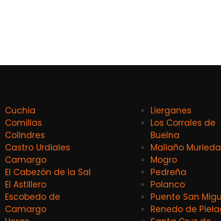
Cuchia
Lierganes
Comillas
Los Corrales de
Colindres
Buelna
Castro Urdiales
Maliaño Murieda
Camargo
Mogro
El Cabezón de la Sal
Pedreña
El Astillero
Polanco
Escobedo de
Puente San Migu
Camargo
Renedo de Piel