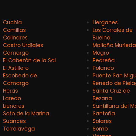
Cuchia
Lierganes
Comillas
Los Corrales de
Colindres
Buelna
Castro Urdiales
Maliaño Murieda
Camargo
Mogro
El Cabezón de la Sal
Pedreña
El Astillero
Polanco
Escobedo de
Puente San Migu
Camargo
Renedo de Piel
Heras
Santa Cruz de
Laredo
Bezana
Liencres
Santillana del M
Soto de la Marina
Santoña
Suances
Solares
Torrelavega
Somo