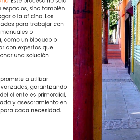
lano
. Este proceso no solo
 espacios, sino también
ar o la oficina. Los
tados para trabajar con
n manuales o
a, como un bloqueo o
tar con expertos que
ionar una solución
romete a utilizar
avanzadas, garantizando
del cliente es primordial,
izada y asesoramiento en
 para cada necesidad.