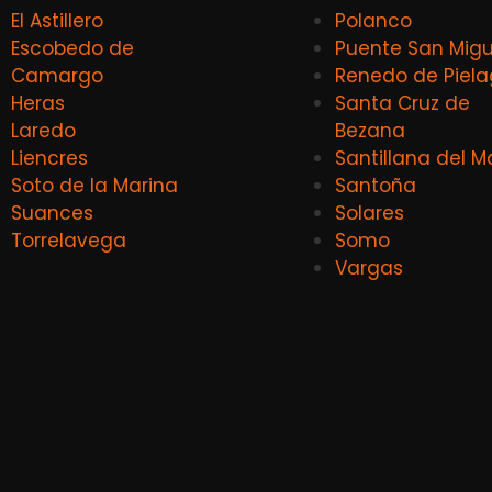
El Astillero
Polanco
Escobedo de
Puente San Migu
Camargo
Renedo de Piel
Heras
Santa Cruz de
Laredo
Bezana
Liencres
Santillana del M
Soto de la Marina
Santoña
Suances
Solares
Torrelavega
Somo
Vargas