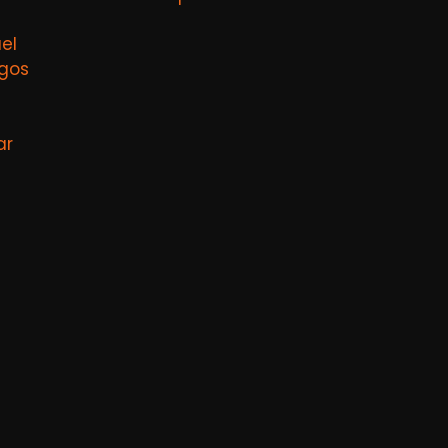
el
agos
ar