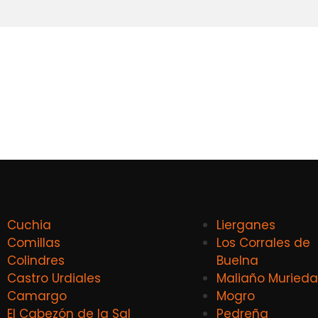
Cuchia
Lierganes
Comillas
Los Corrales de
Colindres
Buelna
Castro Urdiales
Maliaño Murieda
Camargo
Mogro
El Cabezón de la Sal
Pedreña