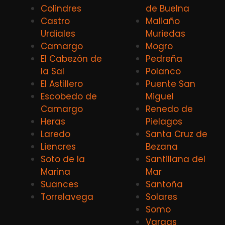
Colindres
de Buelna
Castro
Maliaño
Urdiales
Muriedas
Camargo
Mogro
El Cabezón de
Pedreña
la Sal
Polanco
El Astillero
Puente San
Escobedo de
Miguel
Camargo
Renedo de
Heras
Pielagos
Laredo
Santa Cruz de
Liencres
Bezana
Soto de la
Santillana del
Marina
Mar
Suances
Santoña
Torrelavega
Solares
Somo
Vargas