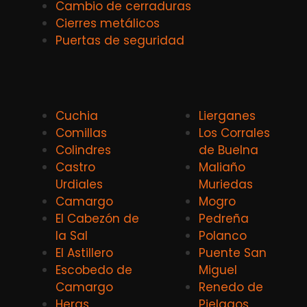
Cambio de cerraduras
Cierres metálicos
Puertas de seguridad
Cuchia
Lierganes
Comillas
Los Corrales
Colindres
de Buelna
Castro
Maliaño
Urdiales
Muriedas
Camargo
Mogro
El Cabezón de
Pedreña
la Sal
Polanco
El Astillero
Puente San
Escobedo de
Miguel
Camargo
Renedo de
Heras
Pielagos