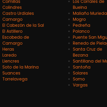
Comillas
Los Corrales de
Colindres
Buelna
Castro Urdiales
Maliaño Murieda
Camargo
Mogro
El Cabezón de la Sal
Pedreña
El Astillero
Polanco
Escobedo de
Puente San Migu
Camargo
Renedo de Piel
Heras
Santa Cruz de
Laredo
Bezana
Liencres
Santillana del M
Soto de la Marina
Santoña
Suances
Solares
Torrelavega
Somo
Vargas