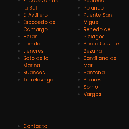
El Cabezón de
Pedreña
la Sal
Polanco
El Astillero
Puente San
Escobedo de
Miguel
Camargo
Renedo de
Heras
Pielagos
Laredo
Santa Cruz de
Liencres
Bezana
Soto de la
Santillana del
Marina
Mar
Suances
Santoña
Torrelavega
Solares
Somo
Vargas
Contacto