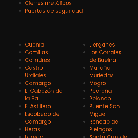
Cierres metálicos
Puertas de seguridad
Cuchia
Lierganes
Comillas
Los Corrales
Colindres
de Buelna
Castro
Maliaño
Urdiales
Muriedas
Camargo
Mogro
El Cabezón de
Pedreña
la Sal
Polanco
El Astillero
Puente San
Escobedo de
Miguel
Camargo
Renedo de
Heras
Pielagos
Laredo
Santa Cruz de