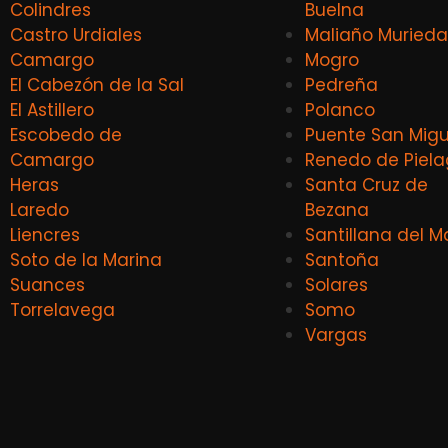
Colindres
Buelna
Castro Urdiales
Maliaño Murieda
Camargo
Mogro
El Cabezón de la Sal
Pedreña
El Astillero
Polanco
Escobedo de
Puente San Migu
Camargo
Renedo de Piel
Heras
Santa Cruz de
Laredo
Bezana
Liencres
Santillana del M
Soto de la Marina
Santoña
Suances
Solares
Torrelavega
Somo
Vargas