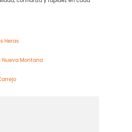
calidad, confianza y rapidez en cada
s Heras
os Nueva Montana
Carrejo