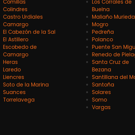
Comillas
Los Corrales de
Colindres
Buelna
Castro Urdiales
Maliaño Murieda
Camargo
Mogro
El Cabezón de la Sal
Pedreña
El Astillero
Polanco
Escobedo de
Puente San Migu
Camargo
Renedo de Piel
Heras
Santa Cruz de
Laredo
Bezana
Liencres
Santillana del M
Soto de la Marina
Santoña
Suances
Solares
Torrelavega
Somo
Vargas