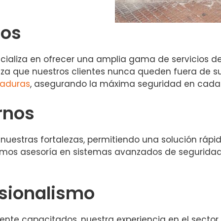
dos
ializa en ofrecer una amplia gama de servicios de
iza que nuestros clientes nunca queden fuera de s
raduras
, asegurando la máxima seguridad en cada
rnos
nuestras fortalezas, permitiendo una solución rápid
damos asesoría en sistemas avanzados de segurida
esionalismo
nte capacitados, nuestra experiencia en el sector a