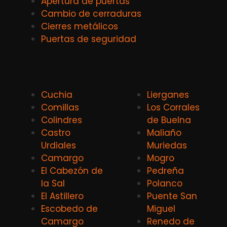
Apertura de puertas
Cambio de cerraduras
Cierres metálicos
Puertas de seguridad
Cuchia
Lierganes
Comillas
Los Corrales
Colindres
de Buelna
Castro
Maliaño
Urdiales
Muriedas
Camargo
Mogro
El Cabezón de
Pedreña
la Sal
Polanco
El Astillero
Puente San
Escobedo de
Miguel
Camargo
Renedo de