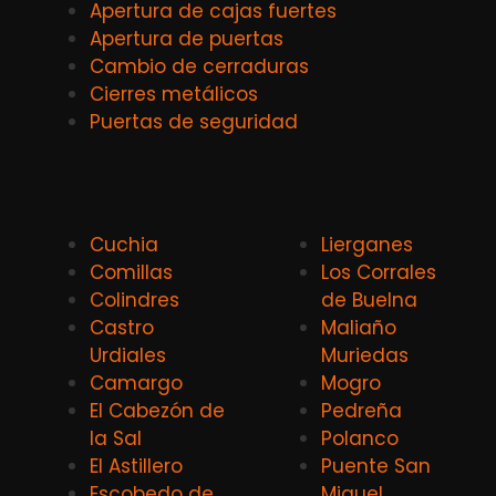
Apertura de cajas fuertes
Apertura de puertas
Cambio de cerraduras
Cierres metálicos
Puertas de seguridad
Cuchia
Lierganes
Comillas
Los Corrales
Colindres
de Buelna
Castro
Maliaño
Urdiales
Muriedas
Camargo
Mogro
El Cabezón de
Pedreña
la Sal
Polanco
El Astillero
Puente San
Escobedo de
Miguel