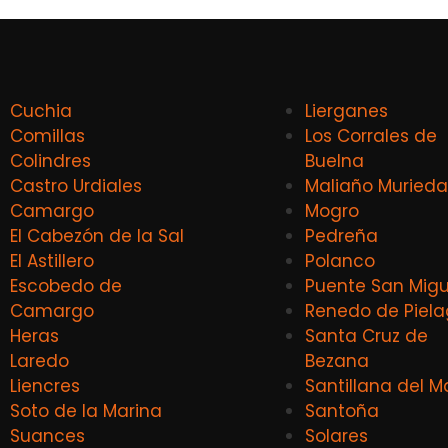
Cuchia
Lierganes
Comillas
Los Corrales de
Colindres
Buelna
Castro Urdiales
Maliaño Murieda
Camargo
Mogro
El Cabezón de la Sal
Pedreña
El Astillero
Polanco
Escobedo de
Puente San Migu
Camargo
Renedo de Piel
Heras
Santa Cruz de
Laredo
Bezana
Liencres
Santillana del M
Soto de la Marina
Santoña
Suances
Solares