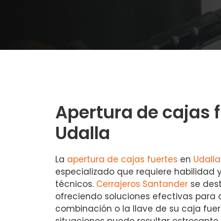
Apertura de cajas 
Udalla
La
apertura de cajas fuertes
en
Udalla
especializado que requiere habilidad
técnicos.
Cerrajeros Santander
se des
ofreciendo soluciones efectivas para 
combinación o la llave de su caja fuert
situaciones puede resultar estresante