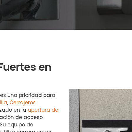
Fuertes en
 es una prioridad para
lla
,
Cerrajeros
izado en la
apertura de
ración de acceso
Su equipo de
utiliza herramientas