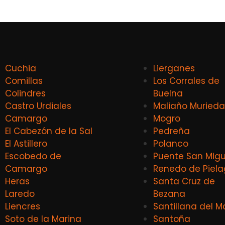
Cuchia
Lierganes
Comillas
Los Corrales de
Colindres
Buelna
Castro Urdiales
Maliaño Murieda
Camargo
Mogro
El Cabezón de la Sal
Pedreña
El Astillero
Polanco
Escobedo de
Puente San Migu
Camargo
Renedo de Piel
Heras
Santa Cruz de
Laredo
Bezana
Liencres
Santillana del M
Soto de la Marina
Santoña