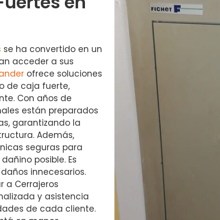
Fuertes en
s
se ha convertido en un
tan acceder a sus
tander
ofrece soluciones
o de caja fuerte,
ente. Con años de
onales están preparados
as, garantizando la
tructura. Además,
cnicas seguras para
dañino posible. Es
r daños innecesarios.
r a Cerrajeros
alizada y asistencia
ades de cada cliente.