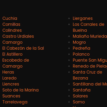
Cuchia
Lierganes
Comillas
Los Corrales de
Colindres
Buelna
Castro Urdiales
Maliaño Murieda
Camargo
Mogro
El Cabezón de la Sal
Pedreña
El Astillero
Polanco
Escobedo de
Puente San Migu
Camargo
Renedo de Piel
Heras
Santa Cruz de
Laredo
Bezana
Liencres
Santillana del M
Soto de la Marina
Santoña
Suances
Solares
Torrelavega
Somo