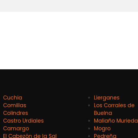
Cuchia
Lierganes
Comillas
Los Corrales de
Colindres
Buelna
Castro Urdiales
Maliaño Murieda
Camargo
Mogro
El Cabezón de la Sal
Pedreña