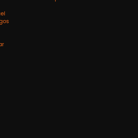
el
agos
ar