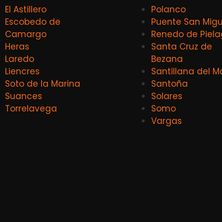
El Astillero
Polanco
Escobedo de
Puente San Migu
Camargo
Renedo de Piel
Heras
Santa Cruz de
Laredo
Bezana
Liencres
Santillana del M
Soto de la Marina
Santoña
Suances
Solares
Torrelavega
Somo
Vargas