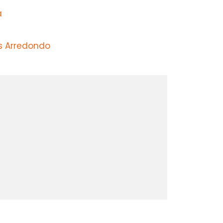
a
s Arredondo