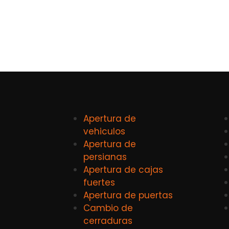
Apertura de
vehiculos
Apertura de
persianas
Apertura de cajas
fuertes
Apertura de puertas
Cambio de
cerraduras