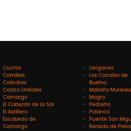
Cuchia
Lierganes
Comillas
Los Corrales de
Colindres
Buelna
Castro Urdiales
Maliaño Murieda
Camargo
Mogro
El Cabezón de la Sal
Pedreña
El Astillero
Polanco
Escobedo de
Puente San Migu
Camargo
Renedo de Piel