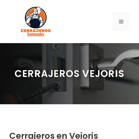
Saltar
al
contenido
MENÚ
CERRAJEROS VEJORIS
Cerrajeros en Vejoris