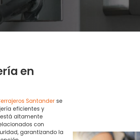
ería en
errajeros Santander
se
ería eficientes y
s está altamente
relacionados con
uridad, garantizando la
vención.