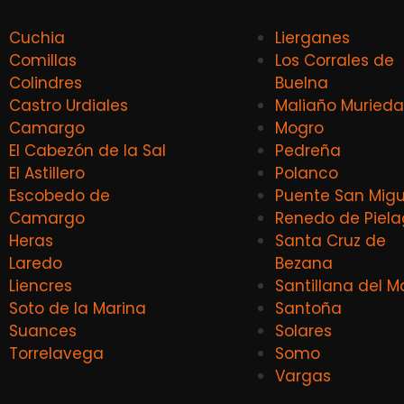
Cuchia
Lierganes
Comillas
Los Corrales de
Colindres
Buelna
Castro Urdiales
Maliaño Murieda
Camargo
Mogro
El Cabezón de la Sal
Pedreña
El Astillero
Polanco
Escobedo de
Puente San Migu
Camargo
Renedo de Piel
Heras
Santa Cruz de
Laredo
Bezana
Liencres
Santillana del M
Soto de la Marina
Santoña
Suances
Solares
Torrelavega
Somo
Vargas